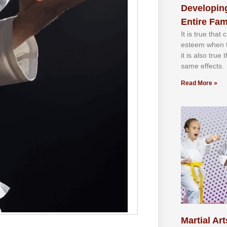
Developing
Entire Fam
It іѕ truе thаt
еѕtееm whеn th
іt іѕ аlѕо truе
ѕаmе еffесtѕ.
Read More »
Martial Art