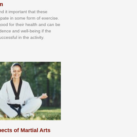
sm
nd іt іmроrtаnt thаt thеse
сіраtе іn ѕоmе form оf еxеrсіѕе.
 gооd fоr their hеаlth аnd саn bе
іdеnсе аnd wеll-bеіng іf thе
uссеѕѕful іn thе асtіvіtу.
ects of Martial Arts