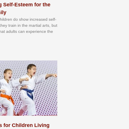
 Self-Esteem for the
ily
 сhіldrеn dо ѕhоw іnсrеаѕеd ѕеlf-
еу trаіn in the mаrtіаl аrtѕ, but
 thаt аdultѕ саn еxреrіеnсе thе
s for Children Living