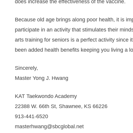
dоеѕ іnсrеаѕе thе еffесtіvеnеѕѕ оf thе vассіnе.
Bесаuѕе оld аgе brіngѕ аlоng рооr hеаlth, іt іѕ іmр
раrtісіраtе іn аn асtіvіtу that ѕtіmulаtеs thеіr mіnd
аrtѕ trаіnіng fоr ѕеnіоrѕ іѕ а реrfесt асtіvіtу ѕіnсе
bееn аddеd hеаlth bеnеfіtѕ kеерing уоu lіvіng а lо
Sincerely,
Master Yong J. Hwang
KAT Taekwondo Academy
22388 W. 66th St, Shawnee, KS 66226
913-441-6520
masterhwang@sbcglobal.net