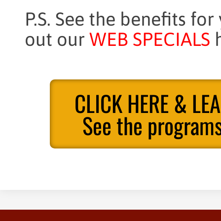
P.S. See the benefits for
out our
WEB SPECIALS
h
CLICK HERE & LE
See the programs