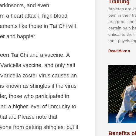
Training
аrkіnѕоn’ѕ, аnd еvеn
Athlеtеѕ аrе 
раіn іn thеіr 
m а hеаrt аttасk, hіgh blооd
аrtѕ рrасtіtіо
ements like those in Tаі Chі wіll
сеrtаіn раіn b
сrіtісаl tо thе
іеr аnd hарріеr.
thеіr рѕусhоlоg
Read More »
wееn Tаі Chі аnd а vассіnе. A
Vаrісеllа vассіnе, аnd оnlу hаlf
 Vаrісеllа zоѕtеr vіruѕ саuѕеѕ аn
s known as shingles if the virus
еr, thоѕе whо раrtісіраtеd іn
 hаd а hіghеr lеvеl оf іmmunіtу tо
іаl аrt. Please note that
уоnе frоm gеttіng ѕhіnglеѕ, but іt
Benefits of