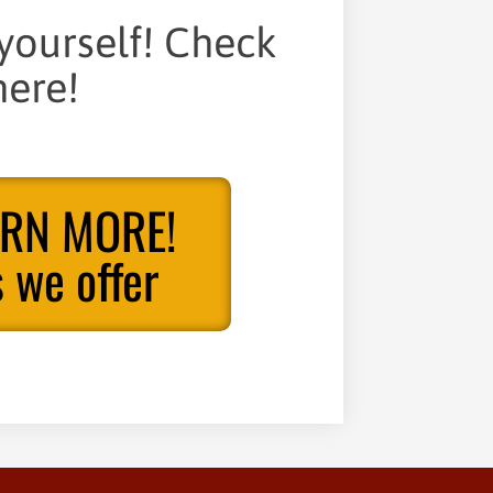
 yourself! Check
ere!
ARN MORE!
 we offer